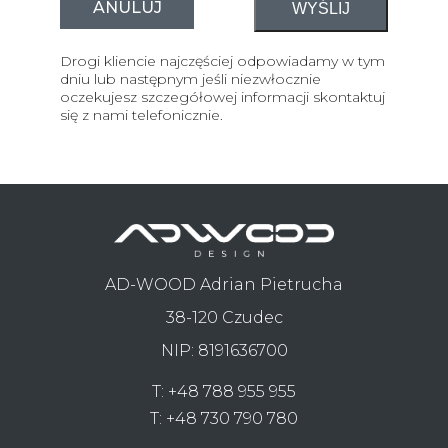
ANULUJ
Drogi kliencie najczęściej odpowiadamy w tym
dniu lub następnym jeśli niezwłocznie
oczekujesz szczegółowej informacji skontaktuj
się z nami telefonicznie.
AD-WOOD Adrian Pietrucha
38-120 Czudec
NIP: 8191636700
T:
+48 788 955 955
T:
+48 730 790 780