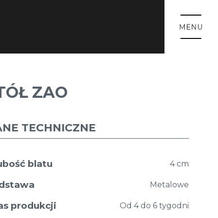
TÓŁ ZAO
ANE TECHNICZNE
ubość blatu
4 cm
dstawa
Metalowe
as produkcji
Od 4 do 6 tygodni