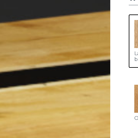
L
b
O