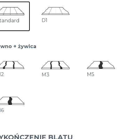
D1
tandard
wno + żywica
M2
M5
M3
M6
YKOŃCZENIE BLATU