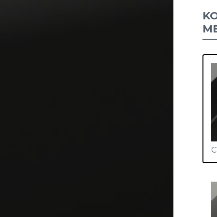
K
M
C