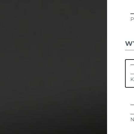
P
W
K
N