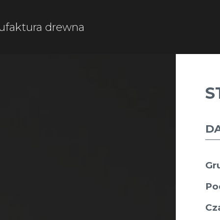
faktura drewna
S
D
Gr
Po
Cz