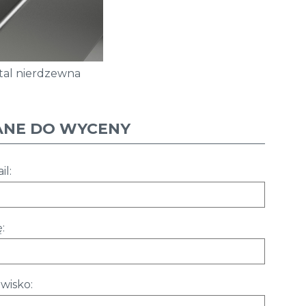
tal nierdzewna
ANE DO WYCENY
il:
:
wisko: