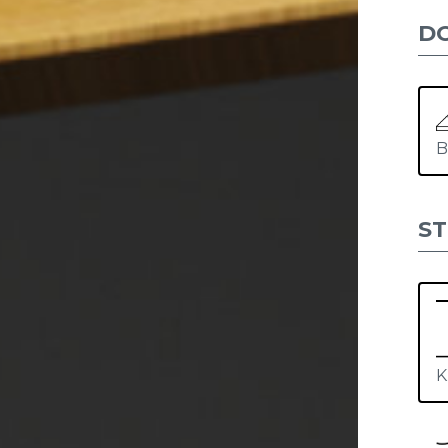
D
B
S
K