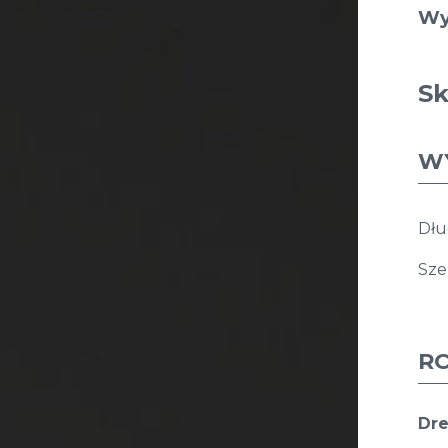
Wy
Sk
W
Dłu
Sze
R
Dr