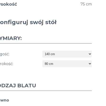
sokość
75 cm
onfiguruj swój stół
YMIARY:
gość:
rokość:
ODZAJ BLATU
ewno