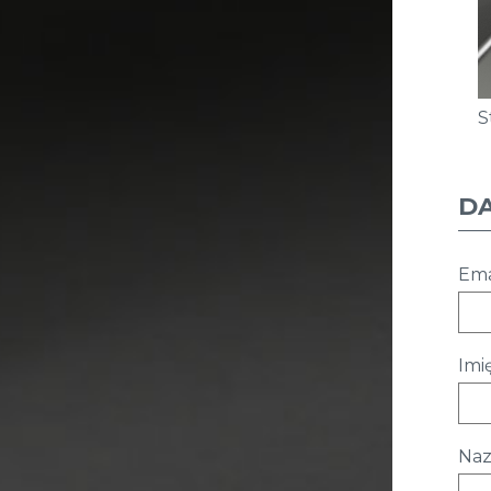
S
D
Ema
Imię
Naz