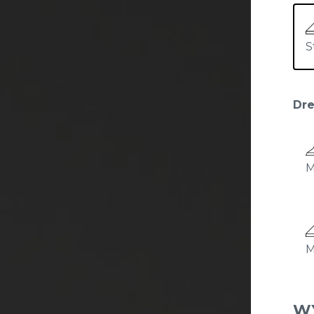
S
Dre
W