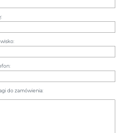
:
wisko:
efon:
gi do zamówienia: