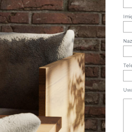
Imię
Naz
Tel
Uwa