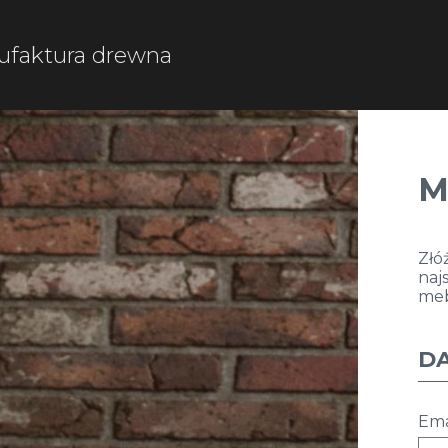
faktura drewna
M
Złó
naj
me
D
Ema