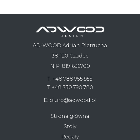
AD-WOOD Adrian Pietrucha
38-120 Czudec
NIP: 8191636700
T:
+48 788 955 955
T:
+48 730 790 780
E:
biuro@adwood.pl
Strona główna
Stoły
Regały