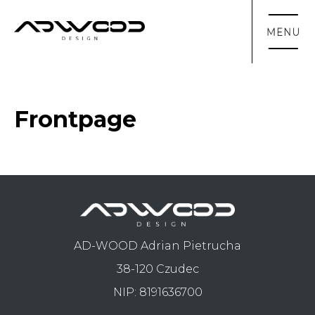
Frontpage
AD-WOOD Adrian Pietrucha
38-120 Czudec
NIP: 8191636700