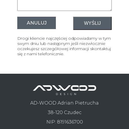
ANULUJ
Drogi kliencie najczęściej odpowiadamy w tym
swym dniu lub następnym jeśli niezwłocznie
oczekujesz szczegółowej informacji skontaktuj
się z nami telefonicznie.
AD-WOOD Adrian Pietrucha
38-120 Czudec
NIP: 8191636700